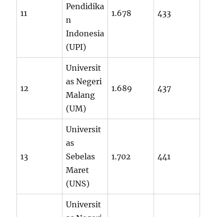
Pendidika
11
1.678
433
n
Indonesia
(UPI)
Universit
as Negeri
12
1.689
437
Malang
(UM)
Universit
as
13
Sebelas
1.702
441
Maret
(UNS)
Universit