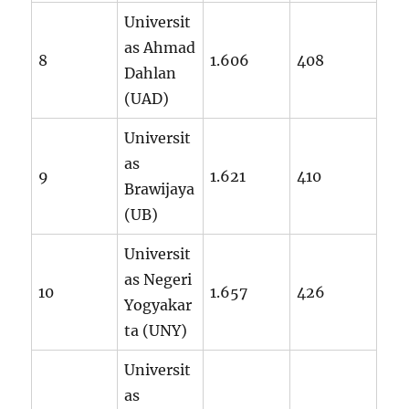
Universit
as Ahmad
8
1.606
408
Dahlan
(UAD)
Universit
as
9
1.621
410
Brawijaya
(UB)
Universit
as Negeri
10
1.657
426
Yogyakar
ta (UNY)
Universit
as