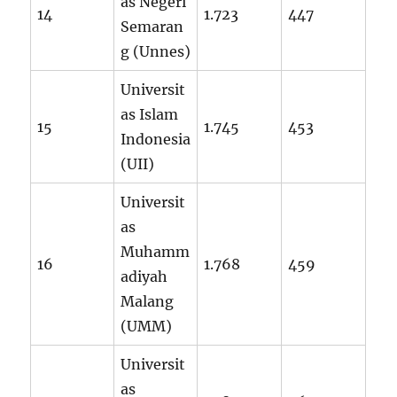
as Negeri
14
1.723
447
Semaran
g (Unnes)
Universit
as Islam
15
1.745
453
Indonesia
(UII)
Universit
as
Muhamm
16
1.768
459
adiyah
Malang
(UMM)
Universit
as