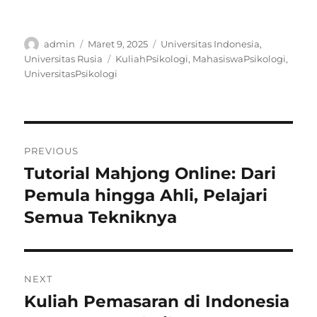
Author
Posted
Categories
admin
Maret 9, 2025
Universitas Indonesia
,
on
Tags
Universitas Rusia
KuliahPsikologi
,
MahasiswaPsikologi
,
UniversitasPsikologi
Navigasi
PREVIOUS
pos
Tutorial Mahjong Online: Dari
Previous
post:
Pemula hingga Ahli, Pelajari
Semua Tekniknya
NEXT
Kuliah Pemasaran di Indonesia
Next