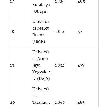
17
1.789
465
Surabaya
(Ubaya)
Universit
as Mercu
18
1.812
471
Buana
(UMB)
Universit
as Atma
19
Jaya
1.834
477
Yogyakar
ta (UAJY)
Universit
as
20
Taruman
1.856
483