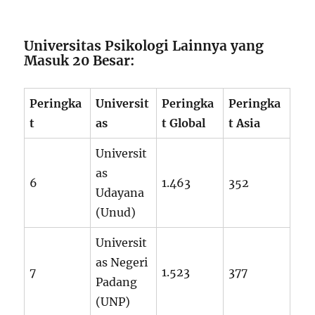
Universitas Psikologi Lainnya yang
Masuk 20 Besar:
Peringka
Universit
Peringka
Peringka
t
as
t Global
t Asia
Universit
as
6
1.463
352
Udayana
(Unud)
Universit
as Negeri
7
1.523
377
Padang
(UNP)