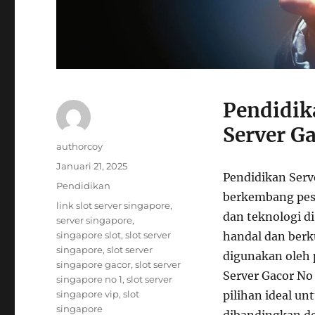
Pendidik
Server Ga
Author
authorcoy
Posted
Januari 21, 2025
Pendidikan Serve
on
Categories
Pendidikan
berkembang pesa
Tags
link slot server singapore
,
dan teknologi d
server singapore
,
singapore slot
,
slot server
handal dan berku
singapore
,
slot server
digunakan oleh 
singapore gacor
,
slot server
Server Gacor No
singapore no 1
,
slot server
singapore vip
,
slot
pilihan ideal u
singapore