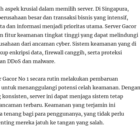
 aspek krusial dalam memilih server. Di Singapura,
erusahaan besar dan transaksi bisnis yang intensif,
ta dan informasi menjadi prioritas utama. Server Gacor
 fitur keamanan tingkat tinggi yang dapat melindungi
erusahaan dari ancaman cyber. Sistem keamanan yang di
 enkripsi data, firewall canggih, serta proteksi
gan DDoS dan malware.
ver Gacor No 1 secara rutin melakukan pembaruan
k untuk menanggulangi potensi celah keamanan. Denga
konsisten, server ini dapat menjaga sistem tetap
i ancaman terbaru. Keamanan yang terjamin ini
 tenang bagi para penggunanya, yang tidak perlu
enting mereka jatuh ke tangan yang salah.