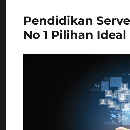
Pendidikan Serve
No 1 Pilihan Ideal