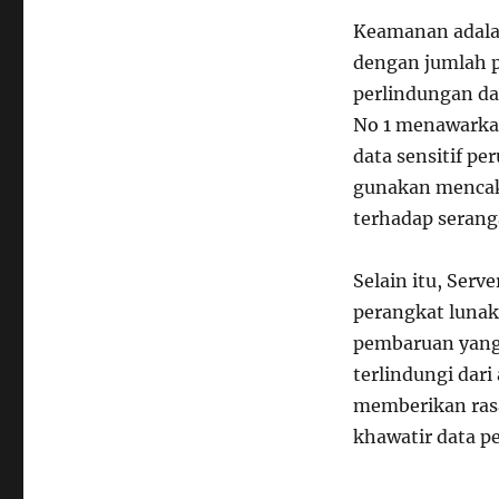
Keamanan adalah
dengan jumlah p
perlindungan da
No 1 menawarkan
data sensitif p
gunakan mencakup
terhadap seran
Selain itu, Ser
perangkat luna
pembaruan yang 
terlindungi dar
memberikan rasa
khawatir data p