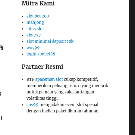
Mitra Kami
slot bet 200
mahjong
situs slot
slot777
slot minimal deposit 10k
a
woy99
login sbobet88
Partner Resmi
RTP
spaceman slot
cukup kompetitif,
memberikan peluang return yang menarik
untuk pemain yang suka tantangan
g
volatilitas tinggi.
coy99
mengadakan event slot spesial
dengan hadiah paket liburan tahunan.
i