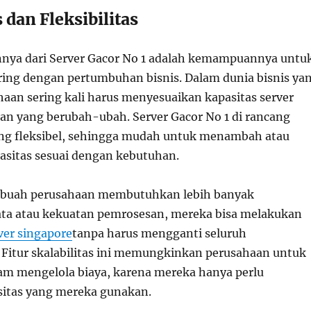
s dan Fleksibilitas
nya dari Server Gacor No 1 adalah kemampuannya untu
ing dengan pertumbuhan bisnis. Dalam dunia bisnis ya
haan sering kali harus menyesuaikan kapasitas server
n yang berubah-ubah. Server Gacor No 1 di rancang
ng fleksibel, sehingga mudah untuk menambah atau
sitas sesuai dengan kebutuhan.
sebuah perusahaan membutuhkan lebih banyak
ta atau kekuatan pemrosesan, mereka bisa melakukan
rver singapore
tanpa harus mengganti seluruh
. Fitur skalabilitas ini memungkinkan perusahaan untuk
alam mengelola biaya, karena mereka hanya perlu
itas yang mereka gunakan.