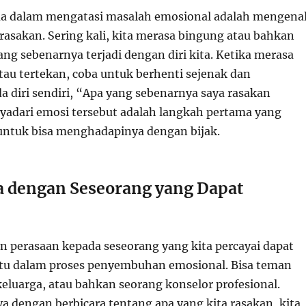
a dalam mengatasi masalah emosional adalah mengenal
rasakan. Sering kali, kita merasa bingung atau bahkan
ang sebenarnya terjadi dengan diri kita. Ketika merasa
tau tertekan, coba untuk berhenti sejenak dan
a diri sendiri, “Apa yang sebenarnya saya rasakan
adari emosi tersebut adalah langkah pertama yang
untuk bisa menghadapinya dengan bijak.
a dengan Seseorang yang Dapat
 perasaan kepada seseorang yang kita percayai dapat
u dalam proses penyembuhan emosional. Bisa teman
keluarga, atau bahkan seorang konselor profesional.
a dengan berbicara tentang apa yang kita rasakan, kita