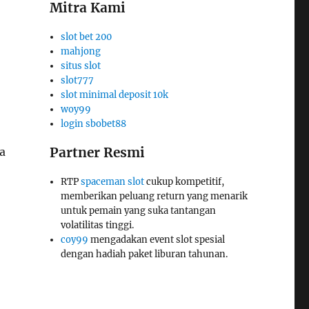
Mitra Kami
slot bet 200
mahjong
situs slot
slot777
slot minimal deposit 10k
woy99
login sbobet88
Partner Resmi
a
RTP
spaceman slot
cukup kompetitif,
memberikan peluang return yang menarik
untuk pemain yang suka tantangan
volatilitas tinggi.
coy99
mengadakan event slot spesial
dengan hadiah paket liburan tahunan.