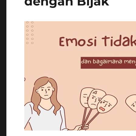
dengan Bijak