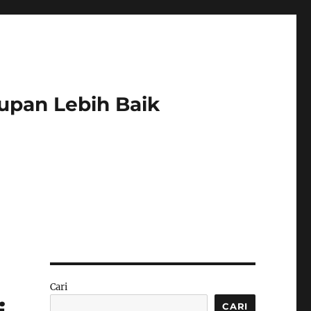
dupan Lebih Baik
Cari
CARI