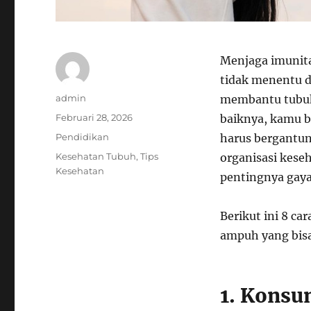
Menjaga imunita
tidak menentu d
Author
admin
membantu tubuh 
Posted
Februari 28, 2026
baiknya, kamu b
on
Categories
Pendidikan
harus bergantun
Tags
Kesehatan Tubuh
,
Tips
organisasi kes
Kesehatan
pentingnya gaya
Berikut ini 8 ca
ampuh yang bis
1. Konsu