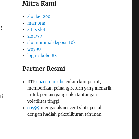
Mitra Kami
slot bet 200
mahjong
g
situs slot
slot777
slot minimal deposit 10k
woy99
login sbobet88
Partner Resmi
RTP
spaceman slot
cukup kompetitif,
memberikan peluang return yang menarik
untuk pemain yang suka tantangan
ti
volatilitas tinggi.
coy99
mengadakan event slot spesial
dengan hadiah paket liburan tahunan.