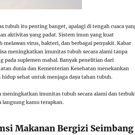
s tubuh itu penting banget, apalagi di tengah cuaca yan
an aktivitas yang padat. Sistem imun yang kuat
melawan virus, bakteri, dan berbagai penyakit. Kabar
isa meningkatkan imunitas tubuh secara alami tanpa
g pada suplemen mahal. Banyak penelitian dari
ehatan dunia dan Kementerian Kesehatan menekankan
 hidup sehat untuk menjaga daya tahan tubuh.
ra meningkatkan imunitas tubuh secara alami dan terbuk
a langsung kamu terapkan.
msi Makanan Bergizi Seimbang