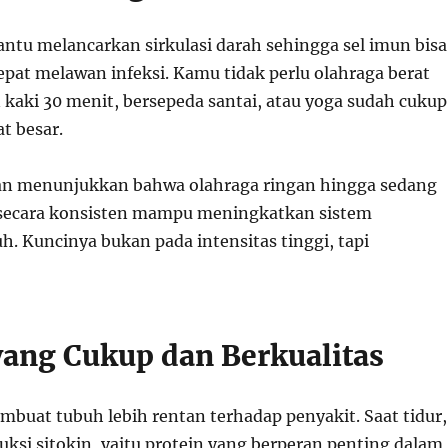
tu melancarkan sirkulasi darah sehingga sel imun bisa
epat melawan infeksi. Kamu tidak perlu olahraga berat
an kaki 30 menit, bersepeda santai, atau yoga sudah cukup
t besar.
an menunjukkan bahwa olahraga ringan hingga sedang
 secara konsisten mampu meningkatkan sistem
h. Kuncinya bukan pada intensitas tinggi, tapi
 yang Cukup dan Berkualitas
mbuat tubuh lebih rentan terhadap penyakit. Saat tidur,
si sitokin, yaitu protein yang berperan penting dalam