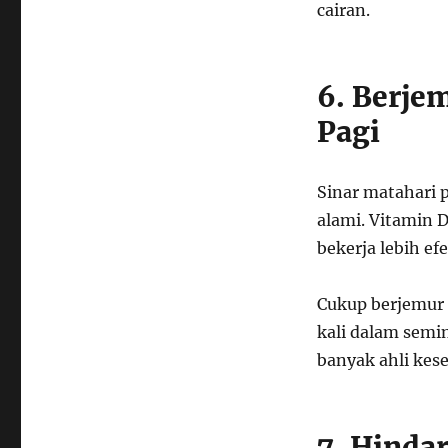
cairan.
6. Berje
Pagi
Sinar matahari
alami. Vitamin 
bekerja lebih efe
Cukup berjemur 
kali dalam semi
banyak ahli kes
7. Hinda