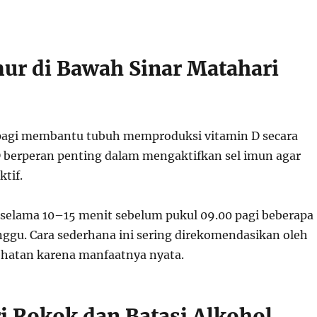
mur di Bawah Sinar Matahari
 pagi membantu tubuh memproduksi vitamin D secara
D berperan penting dalam mengaktifkan sel imun agar
ktif.
selama 10–15 menit sebelum pukul 09.00 pagi beberapa
nggu. Cara sederhana ini sering direkomendasikan oleh
ehatan karena manfaatnya nyata.
ri Rokok dan Batasi Alkohol