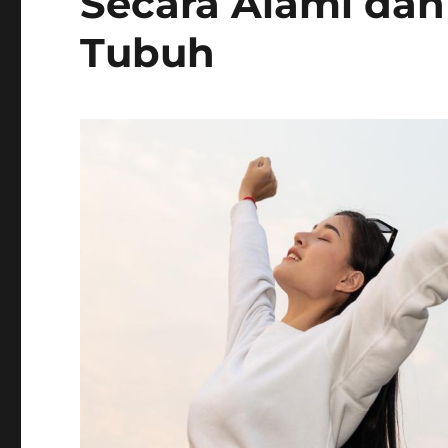
Secara Alami dan
Tubuh