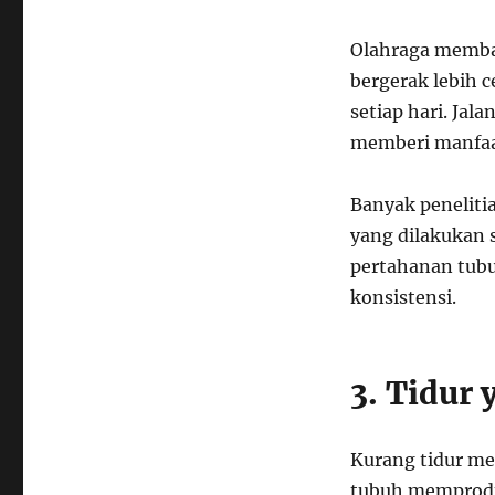
Olahraga memban
bergerak lebih c
setiap hari. Jal
memberi manfaa
Banyak peneliti
yang dilakukan
pertahanan tubu
konsistensi.
3. Tidur
Kurang tidur me
tubuh memproduk